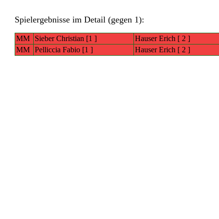
Spielergebnisse im Detail (gegen 1):
MM
Sieber Christian [1 ]
Hauser Erich [ 2 ]
MM
Pelliccia Fabio [1 ]
Hauser Erich [ 2 ]